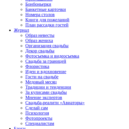
Бонбоньерки
Банкетные карточки
Номера столов
Книги для пожеланий
План рассадки гостей
Журнал
Образ невесты
Образ жениха
Организация свадьбы
Декор свадьбы
Фотосъемка и видеосъемка
Свадьба за границей
Флористика
Идеи и вдохновение
Гости на свадьбе
Медовый месяц
Традиции и тенденции
За кулисами свадьбы
Мнение экспертов
Свадьба-реалити «Авиаторы»
Сделай сам
Психология
Фотопроекты
Специалистам
Блоги