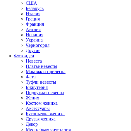
США
Беларусь
Италия
Греция
Франция
Англия
Испания
Украина
Черногория
Другие
Фотоидеи
Невеста
Платье невесты
Макияж и прическа
Фата
Туфли невесты
Бижутерия
Подружки невесты
Жених
Костюм жениха
Аксессуары
Бутоньерка жениха
Друзья жениха
Декор
Место бракосочетания