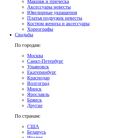
Макияж и прическа
Аксессуары невесты
Ювелирные украшения
Платья подружек невесты
Костюм жениха и аксессуары
Хореографы
Свадьбы
По городам:
Москва
Санкт-Петербург
Ульяновск
Екатеринбург
Краснодар
Волгоград
Минск
Ярославль
Брянск
Другие
По странам:
США
Беларусь
Италия