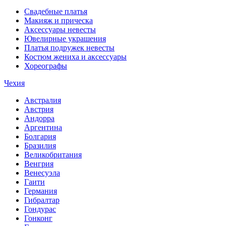
Свадебные платья
Макияж и прическа
Аксессуары невесты
Ювелирные украшения
Платья подружек невесты
Костюм жениха и аксессуары
Хореографы
Чехия
Австралия
Австрия
Андорра
Аргентина
Болгария
Бразилия
Великобритания
Венгрия
Венесуэла
Гаити
Германия
Гибралтар
Гондурас
Гонконг