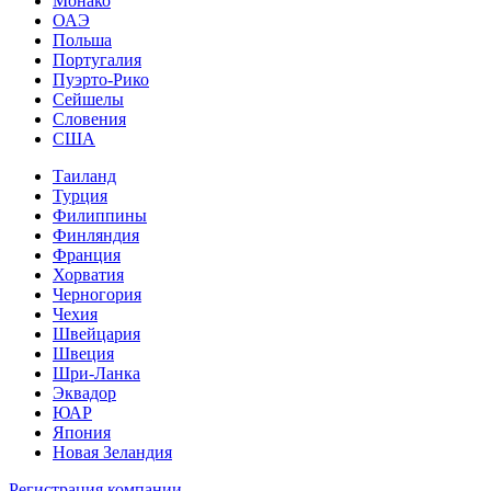
Монако
ОАЭ
Польша
Португалия
Пуэрто-Рико
Сейшелы
Словения
США
Таиланд
Турция
Филиппины
Финляндия
Франция
Хорватия
Черногория
Чехия
Швейцария
Швеция
Шри-Ланка
Эквадор
ЮАР
Япония
Новая Зеландия
Регистрация компании