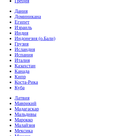
Греция
Дания
Доминикана
Египет
Израиль
Индия
Индонезия (о.Бали)
Грузия
Исландия
Испания
Италия
Казахстан
Канада
Кипр
Коста-Рика
Куба
Латвия
Маврикий
Мадагаскар
Мальдивы
Марокко
Малайзия
Мексика