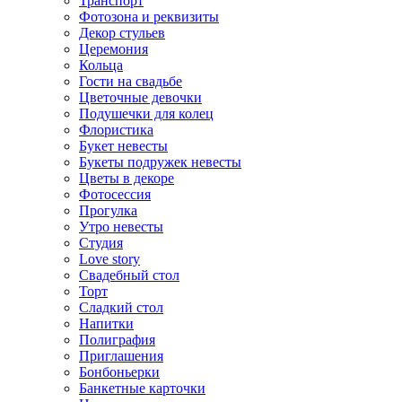
Транспорт
Фотозона и реквизиты
Декор стульев
Церемония
Кольца
Гости на свадьбе
Цветочные девочки
Подушечки для колец
Флористика
Букет невесты
Букеты подружек невесты
Цветы в декоре
Фотосессия
Прогулка
Утро невесты
Студия
Love story
Свадебный стол
Торт
Сладкий стол
Напитки
Полиграфия
Приглашения
Бонбоньерки
Банкетные карточки