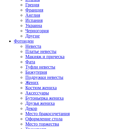
Греция
Франция
Англия
Испания
Украина
Черногория
Другие
Фотоидеи
Невеста
Платье невесты
Макияж и прическа
Фата
Туфли невесты
Бижутерия
Подружки невесты
Жених
Костюм жениха
Аксессуары
Бутоньерка жениха
Друзья жениха
Декор
Место бракосочетания
Оформление стола
Место торжества